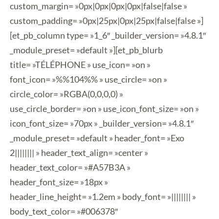
custom_margin= »0px|0px|0px|0px|false|false »
custom_padding= »0px|25px|0px|25px|false|false »]
[et_pb_column type= »1_6″ _builder_version= »4.8.1″
_module_preset= »default »][et_pb_blurb
title= »TÉLÉPHONE » use_icon= »on »
font_icon= »%%104%% » use_circle= »on »
circle_color= »RGBA(0,0,0,0) »
use_circle_border= »on » use_icon_font_size= »on »
icon_font_size= »70px » _builder_version= »4.8.1″
_module_preset= »default » header_font= »Exo
2|||||||| » header_text_align= »center »
header_text_color= »#A57B3A »
header_font_size= »18px »
header_line_height= »1.2em » body_font= »|||||||| »
body_text_color= »#006378″