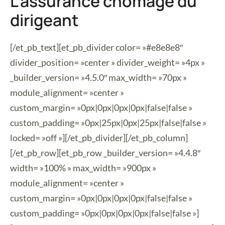
L’assurance chômage du
dirigeant
[/et_pb_text][et_pb_divider color= »#e8e8e8″
divider_position= »center » divider_weight= »4px »
_builder_version= »4.5.0″ max_width= »70px »
module_alignment= »center »
custom_margin= »0px|0px|0px|0px|false|false »
custom_padding= »0px|25px|0px|25px|false|false »
locked= »off »][/et_pb_divider][/et_pb_column]
[/et_pb_row][et_pb_row _builder_version= »4.4.8″
width= »100% » max_width= »900px »
module_alignment= »center »
custom_margin= »0px|0px|0px|0px|false|false »
custom_padding= »0px|0px|0px|0px|false|false »]