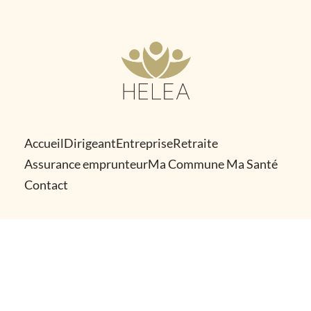
Skip
to
content
Accueil
Dirigeant
Entreprise
Retraite
Assurance emprunteur
Ma Commune Ma Santé
Contact