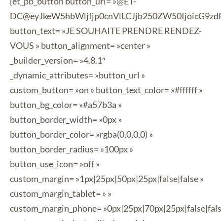
[et_pb_button button_url= »@ET-
DC@eyJkeW5hbWljIjp0cnVlLCJjb250ZW50IjoicG9z
button_text= »JE SOUHAITE PRENDRE RENDEZ-
VOUS » button_alignment= »center »
_builder_version= »4.8.1″
_dynamic_attributes= »button_url »
custom_button= »on » button_text_color= »#ffffff »
button_bg_color= »#a57b3a »
button_border_width= »0px »
button_border_color= »rgba(0,0,0,0) »
button_border_radius= »100px »
button_use_icon= »off »
custom_margin= »1px|25px|50px|25px|false|false »
custom_margin_tablet= » »
custom_margin_phone= »0px|25px|70px|25px|false|fals