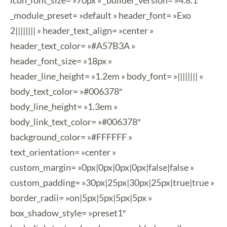
icon_font_size= »70px » _builder_version= »4.8.1″
_module_preset= »default » header_font= »Exo
2|||||||| » header_text_align= »center »
header_text_color= »#A57B3A »
header_font_size= »18px »
header_line_height= »1.2em » body_font= »|||||||| »
body_text_color= »#006378″
body_line_height= »1.3em »
body_link_text_color= »#006378″
background_color= »#FFFFFF »
text_orientation= »center »
custom_margin= »0px|0px|0px|0px|false|false »
custom_padding= »30px|25px|30px|25px|true|true »
border_radii= »on|5px|5px|5px|5px »
box_shadow_style= »preset1″