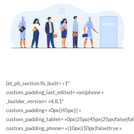
[et_pb_section fb_built= »1″
custom_padding_last_edited= »on|phone »
_builder_version= »4.8.1″
custom_padding= »0px||45px||| »
custom_padding_tablet= »0px|25px|45px|25px|false|fal
custom_padding_phone= »|10px||10px|false|true »