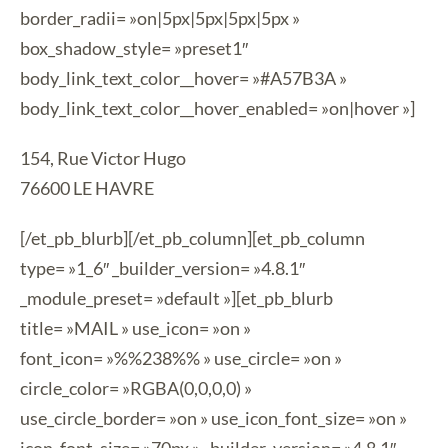
border_radii= »on|5px|5px|5px|5px »
box_shadow_style= »preset1″
body_link_text_color__hover= »#A57B3A »
body_link_text_color__hover_enabled= »on|hover »]
154, Rue Victor Hugo
76600 LE HAVRE
[/et_pb_blurb][/et_pb_column][et_pb_column
type= »1_6″ _builder_version= »4.8.1″
_module_preset= »default »][et_pb_blurb
title= »MAIL » use_icon= »on »
font_icon= »%%238%% » use_circle= »on »
circle_color= »RGBA(0,0,0,0) »
use_circle_border= »on » use_icon_font_size= »on »