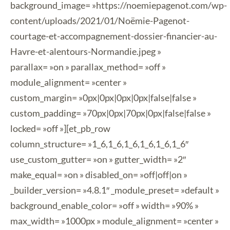
background_image= »https://noemiepagenot.com/wp-
content/uploads/2021/01/Noëmie-Pagenot-
courtage-et-accompagnement-dossier-financier-au-
Havre-et-alentours-Normandie.jpeg »
parallax= »on » parallax_method= »off »
module_alignment= »center »
custom_margin= »0px|0px|0px|0px|false|false »
custom_padding= »70px|0px|70px|0px|false|false »
locked= »off »][et_pb_row
column_structure= »1_6,1_6,1_6,1_6,1_6,1_6″
use_custom_gutter= »on » gutter_width= »2″
make_equal= »on » disabled_on= »off|off|on »
_builder_version= »4.8.1″ _module_preset= »default »
background_enable_color= »off » width= »90% »
max_width= »1000px » module_alignment= »center »