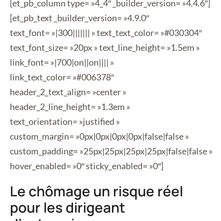
[et_pb_column type= »4_4″ _builder_version= »4.4.6″]
[et_pb_text _builder_version= »4.9.0″
text_font= »|300||||||| » text_text_color= »#030304″
text_font_size= »20px » text_line_height= »1.5em »
link_font= »|700|on||on|||| »
link_text_color= »#006378″
header_2_text_align= »center »
header_2_line_height= »1.3em »
text_orientation= »justified »
custom_margin= »0px|0px|0px|0px|false|false »
custom_padding= »25px|25px|25px|25px|false|false »
hover_enabled= »0″ sticky_enabled= »0″]
Le chômage un risque réel
pour les dirigeant