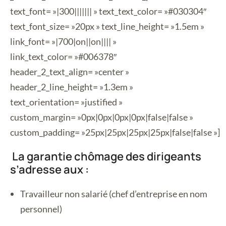
text_font= »|300||||||| » text_text_color= »#030304″
text_font_size= »20px » text_line_height= »1.5em »
link_font= »|700|on||on|||| »
link_text_color= »#006378″
header_2_text_align= »center »
header_2_line_height= »1.3em »
text_orientation= »justified »
custom_margin= »0px|0px|0px|0px|false|false »
custom_padding= »25px|25px|25px|25px|false|false »]
La garantie chômage des dirigeants
s’adresse aux :
Travailleur non salarié (chef d’entreprise en nom
personnel)