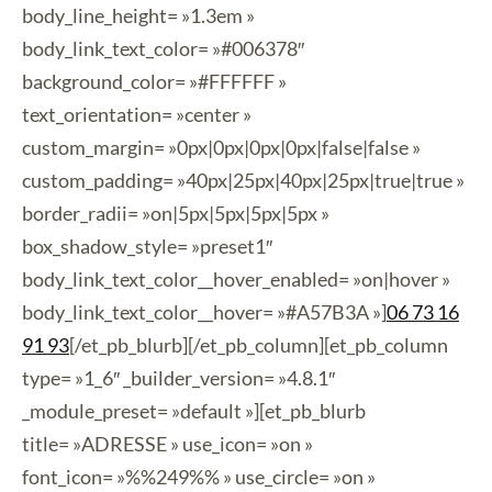
body_line_height= »1.3em »
body_link_text_color= »#006378″
background_color= »#FFFFFF »
text_orientation= »center »
custom_margin= »0px|0px|0px|0px|false|false »
custom_padding= »40px|25px|40px|25px|true|true »
border_radii= »on|5px|5px|5px|5px »
box_shadow_style= »preset1″
body_link_text_color__hover_enabled= »on|hover »
body_link_text_color__hover= »#A57B3A »]
06 73 16
91 93
[/et_pb_blurb][/et_pb_column][et_pb_column
type= »1_6″ _builder_version= »4.8.1″
_module_preset= »default »][et_pb_blurb
title= »ADRESSE » use_icon= »on »
font_icon= »%%249%% » use_circle= »on »