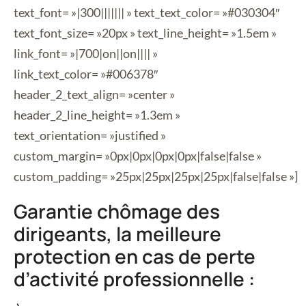
text_font= »|300||||||| » text_text_color= »#030304″
text_font_size= »20px » text_line_height= »1.5em »
link_font= »|700|on||on|||| »
link_text_color= »#006378″
header_2_text_align= »center »
header_2_line_height= »1.3em »
text_orientation= »justified »
custom_margin= »0px|0px|0px|0px|false|false »
custom_padding= »25px|25px|25px|25px|false|false »]
Garantie chômage des
dirigeants, la meilleure
protection en cas de perte
d’activité professionnelle :