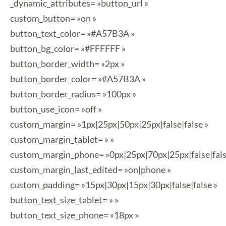
_dynamic_attributes= »button_url »
custom_button= »on »
button_text_color= »#A57B3A »
button_bg_color= »#FFFFFF »
button_border_width= »2px »
button_border_color= »#A57B3A »
button_border_radius= »100px »
button_use_icon= »off »
custom_margin= »1px|25px|50px|25px|false|false »
custom_margin_tablet= » »
custom_margin_phone= »0px|25px|70px|25px|false|fals
custom_margin_last_edited= »on|phone »
custom_padding= »15px|30px|15px|30px|false|false »
button_text_size_tablet= » »
button_text_size_phone= »18px »