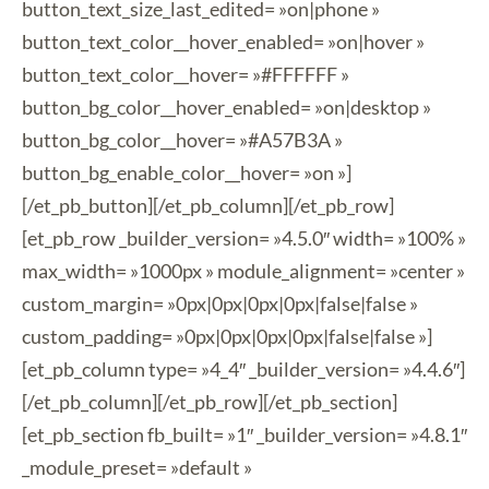
button_text_size_last_edited= »on|phone »
button_text_color__hover_enabled= »on|hover »
button_text_color__hover= »#FFFFFF »
button_bg_color__hover_enabled= »on|desktop »
button_bg_color__hover= »#A57B3A »
button_bg_enable_color__hover= »on »]
[/et_pb_button][/et_pb_column][/et_pb_row]
[et_pb_row _builder_version= »4.5.0″ width= »100% »
max_width= »1000px » module_alignment= »center »
custom_margin= »0px|0px|0px|0px|false|false »
custom_padding= »0px|0px|0px|0px|false|false »]
[et_pb_column type= »4_4″ _builder_version= »4.4.6″]
[/et_pb_column][/et_pb_row][/et_pb_section]
[et_pb_section fb_built= »1″ _builder_version= »4.8.1″
_module_preset= »default »