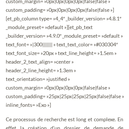
custom_margin= »0px|0px|0px|0px|false|false »
custom_padding= »0px|0px|0px|0px|false|false »]
[et_pb_column type= »4_4″ _builder_version= »4.8.1″
_module_preset= »default »][et_pb_text
_builder_version= »4.9.0″ _module_preset= »default »
text_font= »|300||||||| » text_text_color= »#030304″
text_font_size= »20px » text_line_height= »1.5em »
header_2_text_align= »center »
header_2_line_height= »1.3em »
text_orientation= »justified »
custom_margin= »0px|0px|0px|0px|false|false »
custom_padding= »25px|25px|25px|25px|false|false »
inline_fonts= »Exo »]
Ce processus de recherche est long et complexe. En
effet la création d’un dossier de demande de