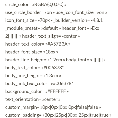
circle_color= »RGBA(0,0,0,0) »
use_circle_border= »on » use_icon_font_size= »on »
icon_font_size= »70px » _builder_version= »4.8.1″
_module_preset= »default » header_font= »Exo
2|||||||| » header_text_align= »center »
header_text_color= »#A57B3A »
header_font_size= »18px »
header_line_height= »1.2em » body_font= »|||||||| »
body_text_color= »#006378″
body_line_height= »1.3em »
body_link_text_color= »#006378″
background_color= »#FFFFFF »
text_orientation= »center »
custom_margin= »0px|0px|0px|0px|false|false »
custom_padding= »30px|25px|30px|25px|true|true »