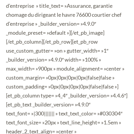
d’entreprise » title_text= »Assurance, garantie
chomage du dirigeant le havre 76600 courtier chef
d’entreprise » _builder_version= »4.9.0″
_module_preset= »default »][/et_pb_image]
[/et_pb_column][/et_pb_row][et_pb_row
use_custom_gutter= »on » gutter_width= »1″
_builder_version= »4.9.0″ width= »100% »
max_width= »900px » module_alignment= »center »
custom_margin= »0px|0px|0px|0px|false|false »
custom_padding= »0px|0px|0px|0px|false|false »]
[et_pb_column type= »4_4″ _builder_version= »4.4.6″]
[et_pb_text _builder_version= »4.9.0″
text_font= »|300||||||| » text_text_color= »#030304″
text_font_size= »20px » text_line_height= »1.5em »
header_2_text_align= »center »