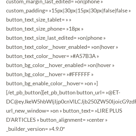
custom_margin_last_edited= »on|phone »
custom_padding= »15px|30px|15px|30px|false|false »
button_text_size_tablet= » »
button_text_size_phone= »18px »
button_text_size_last_edited= »on|phone »
button_text_color__hover_enabled= »on|hover »
button_text_color__hover= »#A57B3A »
button_bg_color__hover_enabled= »on|hover »
button_bg_color__hover= »#FFFFFF »
button_bg_enable_color__hover= »on »]
[/et_pb_button][et_pb_button button_url= »@ET-
DC@eyJkeW5hbWljIjp0cnVlLCJjb250ZW50IjoicG9zd
url_new_window= »on » button_text= »LIRE PLUS
D’ARTICLES » button_alignment= »center »
_builder_version= »4.9.0″