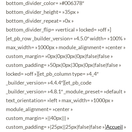
bottom_divider_color= »#006378″
bottom_divider_height= »35px »
bottom_divider_repeat= »0x »
bottom_divider_flip= »vertical » locked= »off »]
[et_pb_row _builder_version= »4.5.0″ width= »100% »
max_width= »1000px » module_alignment= »center »
custom_margin= »0px|0px|0px|0px|false|false »
custom_padding= »50px|0px|30px|0px|false|false »
locked= »off »][et_pb_column type= »4_4″
_builder_version= »4.4.4″][et_pb_code
_builder_version= »4.8.1″ _module_preset= »default »
text_orientation= »left » max_width= »1000px »
module_alignment= »center »
custom_margin= »||40px||| »
custom_padding= »|25px||25px|false|false »]
Accueil
»