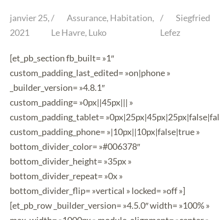
janvier 25,
Assurance
,
Habitation
,
Siegfried
2021
Le Havre
,
Luko
Lefez
[et_pb_section fb_built= »1″
custom_padding_last_edited= »on|phone »
_builder_version= »4.8.1″
custom_padding= »0px||45px||| »
custom_padding_tablet= »0px|25px|45px|25px|false|fal
custom_padding_phone= »|10px||10px|false|true »
bottom_divider_color= »#006378″
bottom_divider_height= »35px »
bottom_divider_repeat= »0x »
bottom_divider_flip= »vertical » locked= »off »]
[et_pb_row _builder_version= »4.5.0″ width= »100% »