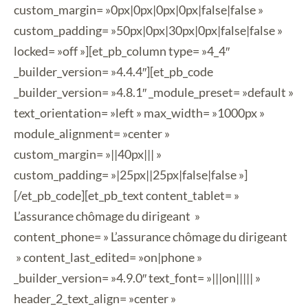
custom_margin= »0px|0px|0px|0px|false|false »
custom_padding= »50px|0px|30px|0px|false|false »
locked= »off »][et_pb_column type= »4_4″
_builder_version= »4.4.4″][et_pb_code
_builder_version= »4.8.1″ _module_preset= »default »
text_orientation= »left » max_width= »1000px »
module_alignment= »center »
custom_margin= »||40px||| »
custom_padding= »|25px||25px|false|false »]
[/et_pb_code][et_pb_text content_tablet= »
L’assurance chômage du dirigeant »
content_phone= » L’assurance chômage du dirigeant
» content_last_edited= »on|phone »
_builder_version= »4.9.0″ text_font= »|||on||||| »
header_2_text_align= »center »