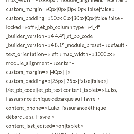
max_width= »1000px » module_alignment= »center »
custom_margin= »0px|0px|0px|0px|false|false »
custom_padding= »50px|0px|30px|0px|false|false »
locked= »off »][et_pb_column type= »4_4″
_builder_version= »4.4.4″][et_pb_code
_builder_version= »4.8.1″ _module_preset= »default »
text_orientation= »left » max_width= »1000px »
module_alignment= »center »
custom_margin= »||40px||| »
custom_padding= »|25px||25px|false|false »]
[/et_pb_code][et_pb_text content_tablet= » Luko,
l’assurance éthique débarque au Havre »
content_phone= » Luko, l’assurance éthique
débarque au Havre »
content_last_edited= »on|tablet »