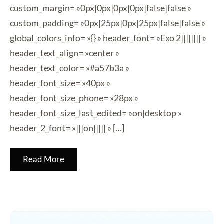
custom_margin= »0px|0px|0px|0px|false|false »
custom_padding= »0px|25px|0px|25px|false|false »
global_colors_info= »{} » header_font= »Exo 2|||||||| »
header_text_align= »center »
header_text_color= »#a57b3a »
header_font_size= »40px »
header_font_size_phone= »28px »
header_font_size_last_edited= »on|desktop »
header_2_font= »|||on||||| » […]
Read More