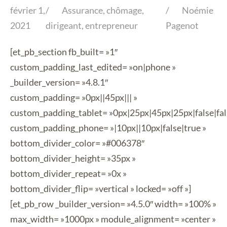
février 1,
Assurance
,
chômage
,
Noémie
2021
dirigeant
,
entrepreneur
Pagenot
[et_pb_section fb_built= »1″
custom_padding_last_edited= »on|phone »
_builder_version= »4.8.1″
custom_padding= »0px||45px||| »
custom_padding_tablet= »0px|25px|45px|25px|false|fal
custom_padding_phone= »|10px||10px|false|true »
bottom_divider_color= »#006378″
bottom_divider_height= »35px »
bottom_divider_repeat= »0x »
bottom_divider_flip= »vertical » locked= »off »]
[et_pb_row _builder_version= »4.5.0″ width= »100% »
max_width= »1000px » module_alignment= »center »