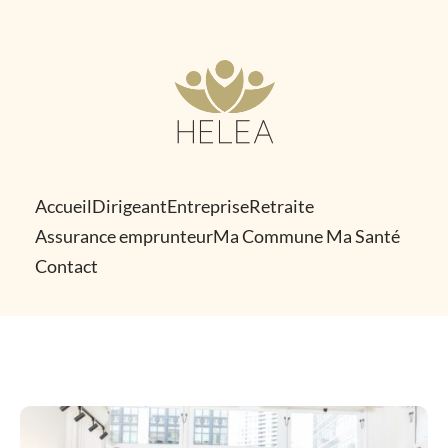
Skip
to
content
Accueil
Dirigeant
Entreprise
Retraite
Assurance emprunteur
Ma Commune Ma Santé
Contact