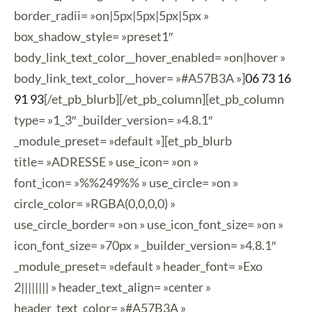
border_radii= »on|5px|5px|5px|5px »
box_shadow_style= »preset1″
body_link_text_color__hover_enabled= »on|hover »
body_link_text_color__hover= »#A57B3A »]
06 73 16
91 93
[/et_pb_blurb][/et_pb_column][et_pb_column
type= »1_3″ _builder_version= »4.8.1″
_module_preset= »default »][et_pb_blurb
title= »ADRESSE » use_icon= »on »
font_icon= »%%249%% » use_circle= »on »
circle_color= »RGBA(0,0,0,0) »
use_circle_border= »on » use_icon_font_size= »on »
icon_font_size= »70px » _builder_version= »4.8.1″
_module_preset= »default » header_font= »Exo
2|||||||| » header_text_align= »center »
header_text_color= »#A57B3A »