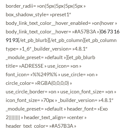
border_radii= »on|5px|5px|5px|5px »
box_shadow_style= »preset1″
body_link_text_color__hover_enabled= »on|hover »
body_link_text_color__hover= »#A57B3A »]
06 73 16
91 93
[/et_pb_blurb][/et_pb_column][et_pb_column
type= »1_6″ _builder_version= »4.8.1″
_module_preset= »default »][et_pb_blurb
title= »ADRESSE » use_icon= »on »
font_icon= »%%249%% » use_circle= »on »
circle_color= »RGBA(0,0,0,0) »
use_circle_border= »on » use_icon_font_size= »on »
icon_font_size= »70px » _builder_version= »4.8.1″
_module_preset= »default » header_font= »Exo
2|||||||| » header_text_align= »center »
header_text_color= »#A57B3A »