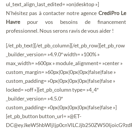
ul_text_align_last_edited= »on|desktop »]
N’hésitez pas à contacter notre agence
CrediPro Le
Havre
pour vos besoins de financement
professionnel. Nous serons ravis de vous aider !
[/et_pb_text][/et_pb_column][/et_pb_row][et_pb_row
_builder_version= »4.9.0″ width= »100% »
max_width= »600px » module_alignment= »center »
custom_margin= »60px|0px|0px|0px|false|false »
custom_padding= »0px|0px|0px|0px|false|false »
locked= »off »][et_pb_column type= »4_4″
_builder_version= »4.5.0″
custom_padding= »0px|0px|0px|0px|false|false »]
[et_pb_button button_url= »@ET-
DC@eyJkeW5hbWljIjp0cnVlLCJjb250ZW50IjoicG9z