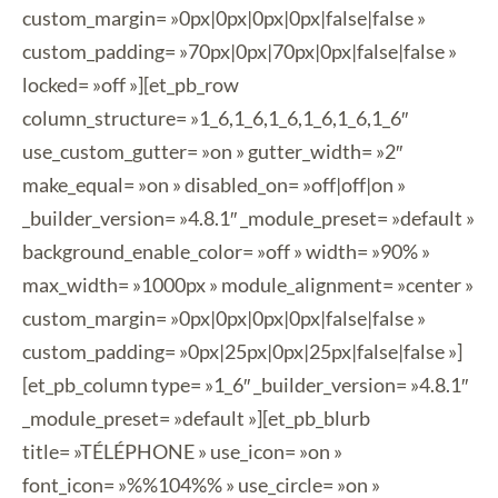
custom_margin= »0px|0px|0px|0px|false|false »
custom_padding= »70px|0px|70px|0px|false|false »
locked= »off »][et_pb_row
column_structure= »1_6,1_6,1_6,1_6,1_6,1_6″
use_custom_gutter= »on » gutter_width= »2″
make_equal= »on » disabled_on= »off|off|on »
_builder_version= »4.8.1″ _module_preset= »default »
background_enable_color= »off » width= »90% »
max_width= »1000px » module_alignment= »center »
custom_margin= »0px|0px|0px|0px|false|false »
custom_padding= »0px|25px|0px|25px|false|false »]
[et_pb_column type= »1_6″ _builder_version= »4.8.1″
_module_preset= »default »][et_pb_blurb
title= »TÉLÉPHONE » use_icon= »on »
font_icon= »%%104%% » use_circle= »on »