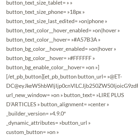
button_text_size_tablet= » »
button_text_size_phone= »18px »
button_text_size_last_edited= »on|phone »
button_text_color__hover_enabled= »on|hover »
button_text_color__hover= »#A57B3A »
button_bg_color__hover_enabled= »on|hover »
button_bg_color__hover= »#FFFFFF »
button_bg_enable_color__hover= »on »]
[/et_pb_button][et_pb_button button_url= »@ET-
DC@eyJkeW5hbWljIjp0cnVlLCJjb250ZW50IjoicG9zd
url_new_window= »on » button_text= »LIRE PLUS
D’ARTICLES » button_alignment= »center »
_builder_version= »4.9.0″
_dynamic_attributes= »button_url »
custom_button= »on »