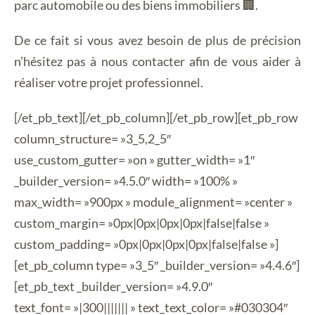
parc automobile ou des biens immobiliers 🏢.
De ce fait si vous avez besoin de plus de précision
n’hésitez pas à nous contacter afin de vous aider à
réaliser votre projet professionnel.
[/et_pb_text][/et_pb_column][/et_pb_row][et_pb_row
column_structure= »3_5,2_5″
use_custom_gutter= »on » gutter_width= »1″
_builder_version= »4.5.0″ width= »100% »
max_width= »900px » module_alignment= »center »
custom_margin= »0px|0px|0px|0px|false|false »
custom_padding= »0px|0px|0px|0px|false|false »]
[et_pb_column type= »3_5″ _builder_version= »4.4.6″]
[et_pb_text _builder_version= »4.9.0″
text_font= »|300||||||| » text_text_color= »#030304″