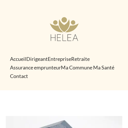
Skip
to
content
Accueil
Dirigeant
Entreprise
Retraite
Assurance emprunteur
Ma Commune Ma Santé
Contact