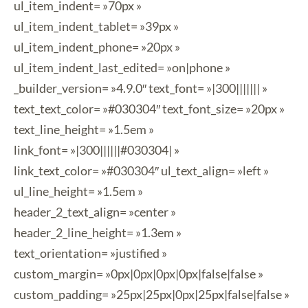
ul_item_indent= »70px »
ul_item_indent_tablet= »39px »
ul_item_indent_phone= »20px »
ul_item_indent_last_edited= »on|phone »
_builder_version= »4.9.0″ text_font= »|300||||||| »
text_text_color= »#030304″ text_font_size= »20px »
text_line_height= »1.5em »
link_font= »|300||||||#030304| »
link_text_color= »#030304″ ul_text_align= »left »
ul_line_height= »1.5em »
header_2_text_align= »center »
header_2_line_height= »1.3em »
text_orientation= »justified »
custom_margin= »0px|0px|0px|0px|false|false »
custom_padding= »25px|25px|0px|25px|false|false »