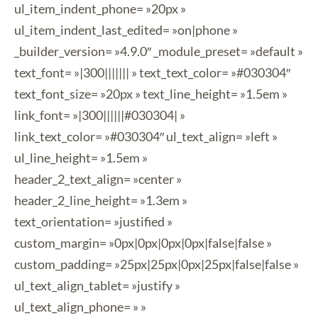
ul_item_indent_phone= »20px »
ul_item_indent_last_edited= »on|phone »
_builder_version= »4.9.0″ _module_preset= »default »
text_font= »|300||||||| » text_text_color= »#030304″
text_font_size= »20px » text_line_height= »1.5em »
link_font= »|300||||||#030304| »
link_text_color= »#030304″ ul_text_align= »left »
ul_line_height= »1.5em »
header_2_text_align= »center »
header_2_line_height= »1.3em »
text_orientation= »justified »
custom_margin= »0px|0px|0px|0px|false|false »
custom_padding= »25px|25px|0px|25px|false|false »
ul_text_align_tablet= »justify »
ul_text_align_phone= » »