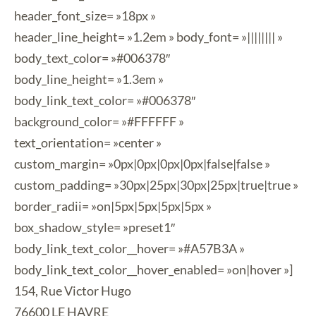
header_font_size= »18px »
header_line_height= »1.2em » body_font= »|||||||| »
body_text_color= »#006378″
body_line_height= »1.3em »
body_link_text_color= »#006378″
background_color= »#FFFFFF »
text_orientation= »center »
custom_margin= »0px|0px|0px|0px|false|false »
custom_padding= »30px|25px|30px|25px|true|true »
border_radii= »on|5px|5px|5px|5px »
box_shadow_style= »preset1″
body_link_text_color__hover= »#A57B3A »
body_link_text_color__hover_enabled= »on|hover »]
154, Rue Victor Hugo
76600 LE HAVRE