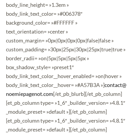
body_line_height= »1.3em »
body_link_text_color= »#006378″
background_color= »#FFFFFF »
text_orientation= »center »
custom_margin= »0px|0px|0px|0px|false|false »
custom_padding= »30px|25px|30px|25px|true|true »
border_radii= »on|5px|5px|5px|5px »
box_shadow_style= »preset1″
body_link_text_color__hover_enabled= »on|hover »
body_link_text_color__hover= »#A57B3A »]
contact@
noemiepagenot.com
[/et_pb_blurb][/et_pb_column]
[et_pb_column type= »1_6″ _builder_version= »4.8.1″
_module_preset= »default »][/et_pb_column]
[et_pb_column type= »1_6″ _builder_version= »4.8.1″
_module_preset= »default »][/et_pb_column]