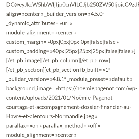
DC@eyJkeW5hbWljIjp0cnVlLCJjb250ZW50IjoicG9zd
align= »center » _builder_version= »4.5.0″
_dynamic_attributes= »url »
module_alignment= »center »
custom_margin= »0px|0px|0px|0px|false|false »
custom_padding= »40px|25px|25px|25px|false|false »]
[/et_pb_image][/et_pb_column][/et_pb_row]
[/et_pb_section][et_pb_section fb_built= »1″
_builder_version= »4.8.1″ _module_preset= »default »
background_image= »https://noemiepagenot.com/wp-
content/uploads/2021/01/Noëmie-Pagenot-
courtage-et-accompagnement-dossier-financier-au-
Havre-et-alentours-Normandie.jpeg »
parallax= »on » parallax_method= »off »
module_alignment= »center »