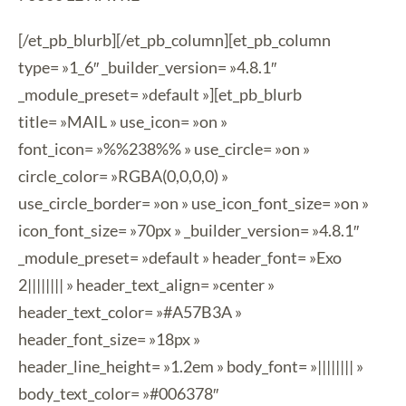
[/et_pb_blurb][/et_pb_column][et_pb_column
type= »1_6″ _builder_version= »4.8.1″
_module_preset= »default »][et_pb_blurb
title= »MAIL » use_icon= »on »
font_icon= »%%238%% » use_circle= »on »
circle_color= »RGBA(0,0,0,0) »
use_circle_border= »on » use_icon_font_size= »on »
icon_font_size= »70px » _builder_version= »4.8.1″
_module_preset= »default » header_font= »Exo
2|||||||| » header_text_align= »center »
header_text_color= »#A57B3A »
header_font_size= »18px »
header_line_height= »1.2em » body_font= »|||||||| »
body_text_color= »#006378″