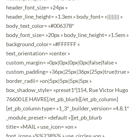
header_font_size= »24px »
header_line_height= »1.3em » body_font= »|||||||| »
body_text_color= »#006378″
body_font_size= »20px » body_line_height= »1.5em »
background_color= »#FFFFFF »
text_orientation= »center »
custom_margin= »0px|0px|0px|0px|false|false »
custom_padding= »36px|25px|36px|25px|true|true »
border_radii= »on|5px|5px|5px|5px »
box_shadow_style= »preset1″]154, Rue Victor Hugo
76600 LE HAVRE[/et_pb_blurb][/et_pb_column]
[et_pb_column type= »1_3″ _builder_version= »4.8.1″
_module_preset= »default »][et_pb_blurb
title= »MAIL » use_icon= »on »
font_icon= »%%238%% » use_circle= »on »