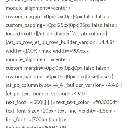
module_alignment= »center »
custom_margin= »0px|0px|0px|0px|false|false »
custom_padding= »0px|25px|0px|25px|false|false »
locked= »off »][/et_pb_divider][/et_pb_column]
[/et_pb_row][et_pb_row _builder_version= »4.4.8″
width= »100% » max_width= »900px »
module_alignment= »center »
custom_margin= »0px|0px|0px|0px|false|false »
custom_padding= »0px|0px|0px|0px|false|false »]
[et_pb_column type= »4_4″ _builder_version= »4.4.6″]
[et_pb_text _builder_version= »4.9.0″
text_font= »|300||||||| » text_text_color= »#030304″
text_font_size= »20px » text_line_height= »1.5em »
link_font= »|700|on||on|||| »
link_text_color= »#006378″