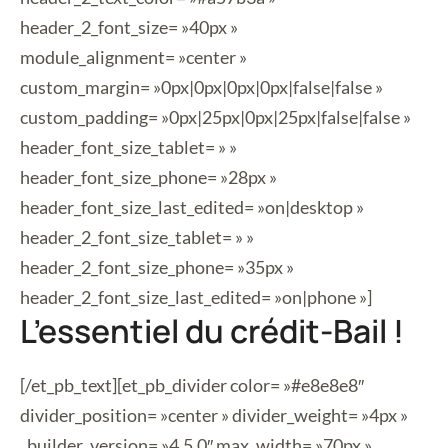
header_2_font_size= »40px »
module_alignment= »center »
custom_margin= »0px|0px|0px|0px|false|false »
custom_padding= »0px|25px|0px|25px|false|false »
header_font_size_tablet= » »
header_font_size_phone= »28px »
header_font_size_last_edited= »on|desktop »
header_2_font_size_tablet= » »
header_2_font_size_phone= »35px »
header_2_font_size_last_edited= »on|phone »]
L’essentiel du crédit-Bail !
[/et_pb_text][et_pb_divider color= »#e8e8e8″
divider_position= »center » divider_weight= »4px »
_builder_version= »4.5.0″ max_width= »70px »