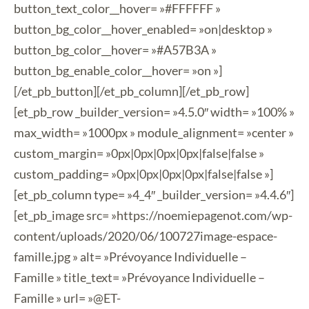
button_text_color__hover= »#FFFFFF »
button_bg_color__hover_enabled= »on|desktop »
button_bg_color__hover= »#A57B3A »
button_bg_enable_color__hover= »on »]
[/et_pb_button][/et_pb_column][/et_pb_row]
[et_pb_row _builder_version= »4.5.0″ width= »100% »
max_width= »1000px » module_alignment= »center »
custom_margin= »0px|0px|0px|0px|false|false »
custom_padding= »0px|0px|0px|0px|false|false »]
[et_pb_column type= »4_4″ _builder_version= »4.4.6″]
[et_pb_image src= »https://noemiepagenot.com/wp-
content/uploads/2020/06/100727image-espace-
famille.jpg » alt= »Prévoyance Individuelle –
Famille » title_text= »Prévoyance Individuelle –
Famille » url= »@ET-