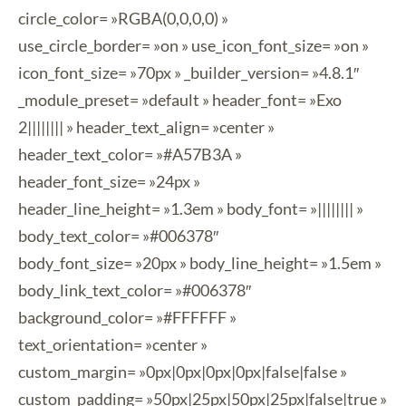
circle_color= »RGBA(0,0,0,0) »
use_circle_border= »on » use_icon_font_size= »on »
icon_font_size= »70px » _builder_version= »4.8.1″
_module_preset= »default » header_font= »Exo
2|||||||| » header_text_align= »center »
header_text_color= »#A57B3A »
header_font_size= »24px »
header_line_height= »1.3em » body_font= »|||||||| »
body_text_color= »#006378″
body_font_size= »20px » body_line_height= »1.5em »
body_link_text_color= »#006378″
background_color= »#FFFFFF »
text_orientation= »center »
custom_margin= »0px|0px|0px|0px|false|false »
custom_padding= »50px|25px|50px|25px|false|true »