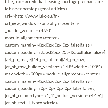
title_text= »credit bail leasing courtage pret bancaire
le havre noemie pagenot articles »
url= »http://www.luko.eu/fr »
url_new_window= »on » align= »center »
_builder_version= »4.9.0″
module_alignment= »center »
custom_margin= »0px|0px|0px|0px|false|false »
custom_padding= »25px|25px|25px|25px|false|false »]
[/et_pb_image][/et_pb_column][/et_pb_row]
[et_pb_row _builder_version= »4.4.8″ width= »100% »
max_width= »900px » module_alignment= »center »
custom_margin= »0px|0px|0px|0px|false|false »
custom_padding= »0px|0px|0px|0px|false|false »]
[et_pb_column type= »4_4″ _builder_version= »4.4.6″]
[et_pb_text ul_type= »circle »