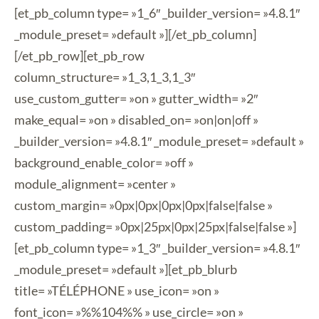
[et_pb_column type= »1_6″ _builder_version= »4.8.1″
_module_preset= »default »][/et_pb_column]
[/et_pb_row][et_pb_row
column_structure= »1_3,1_3,1_3″
use_custom_gutter= »on » gutter_width= »2″
make_equal= »on » disabled_on= »on|on|off »
_builder_version= »4.8.1″ _module_preset= »default »
background_enable_color= »off »
module_alignment= »center »
custom_margin= »0px|0px|0px|0px|false|false »
custom_padding= »0px|25px|0px|25px|false|false »]
[et_pb_column type= »1_3″ _builder_version= »4.8.1″
_module_preset= »default »][et_pb_blurb
title= »TÉLÉPHONE » use_icon= »on »
font_icon= »%%104%% » use_circle= »on »