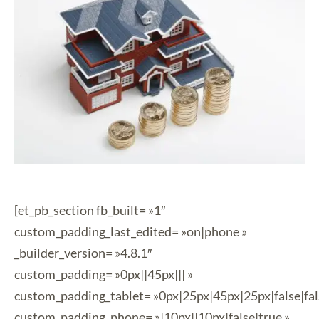
[et_pb_section fb_built= »1″
custom_padding_last_edited= »on|phone »
_builder_version= »4.8.1″
custom_padding= »0px||45px||| »
custom_padding_tablet= »0px|25px|45px|25px|false|fal
custom_padding_phone= »|10px||10px|false|true »