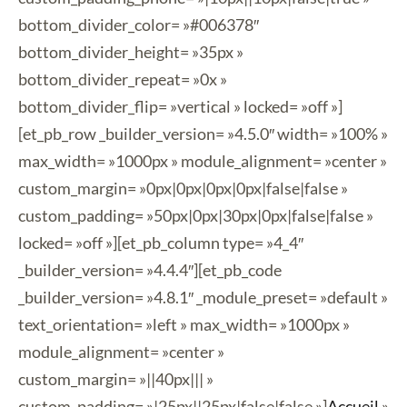
bottom_divider_color= »#006378″
bottom_divider_height= »35px »
bottom_divider_repeat= »0x »
bottom_divider_flip= »vertical » locked= »off »]
[et_pb_row _builder_version= »4.5.0″ width= »100% »
max_width= »1000px » module_alignment= »center »
custom_margin= »0px|0px|0px|0px|false|false »
custom_padding= »50px|0px|30px|0px|false|false »
locked= »off »][et_pb_column type= »4_4″
_builder_version= »4.4.4″][et_pb_code
_builder_version= »4.8.1″ _module_preset= »default »
text_orientation= »left » max_width= »1000px »
module_alignment= »center »
custom_margin= »||40px||| »
custom_padding= »|25px||25px|false|false »]
Accueil
»