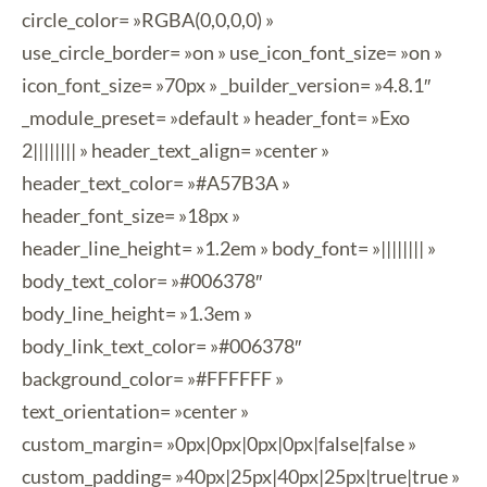
circle_color= »RGBA(0,0,0,0) »
use_circle_border= »on » use_icon_font_size= »on »
icon_font_size= »70px » _builder_version= »4.8.1″
_module_preset= »default » header_font= »Exo
2|||||||| » header_text_align= »center »
header_text_color= »#A57B3A »
header_font_size= »18px »
header_line_height= »1.2em » body_font= »|||||||| »
body_text_color= »#006378″
body_line_height= »1.3em »
body_link_text_color= »#006378″
background_color= »#FFFFFF »
text_orientation= »center »
custom_margin= »0px|0px|0px|0px|false|false »
custom_padding= »40px|25px|40px|25px|true|true »